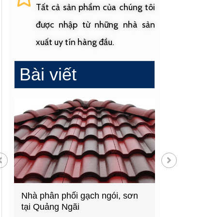
Tất cả sản phẩm của chúng tôi
được nhập từ những nhà sản
xuất uy tín hàng đầu.
Bài viết
Nhà phân phối gạch ngói, sơn
Cửa hàng vật 
tại Quảng Ngãi
hàng đầu Quả