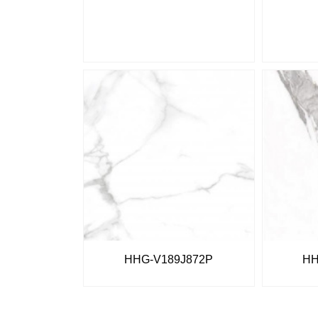
HHG-V189J872P
HH