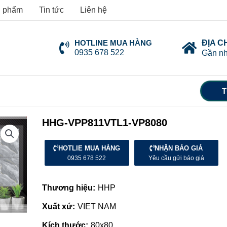
 phẩm
Tin tức
Liên hệ
HOTLINE MUA HÀNG
ĐỊA C
0935 678 522
Gần nh
T
HHG-VPP811VTL1-VP8080
HOTLIE MUA HÀNG
NHẬN BÁO GIÁ
0935 678 522
Yêu cầu gửi báo giá
Thương hiệu:
HHP
Xuất xứ:
VIET NAM
Kích thước:
80x80