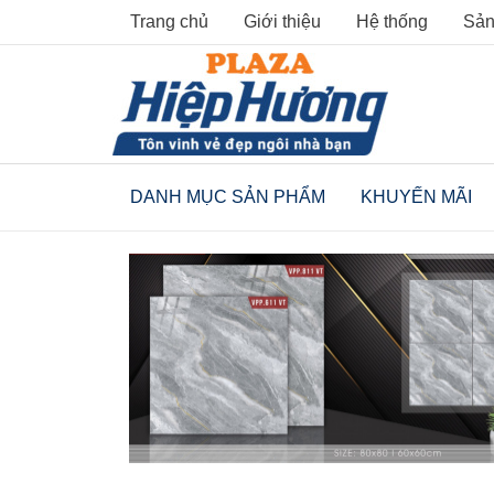
Skip
Trang chủ
Giới thiệu
Hệ thống
Sản
to
content
DANH MỤC SẢN PHẨM
KHUYẾN MÃI