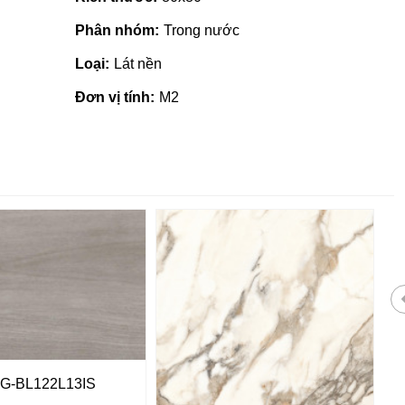
Phân nhóm:
Trong nước
Loại:
Lát nền
Đơn vị tính:
M2
Gạch ốp lát giá rẻ tại Quảng
G-BL122L13IS
Ngãi