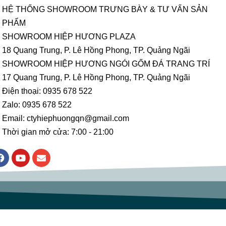
HỆ THỐNG SHOWROOM TRƯNG BÀY & TƯ VẤN SẢN
PHẨM
SHOWROOM HIỆP HƯƠNG PLAZA
18 Quang Trung, P. Lê Hồng Phong, TP. Quảng Ngãi
SHOWROOM HIỆP HƯƠNG NGÓI GỐM ĐÁ TRANG TRÍ
17 Quang Trung, P. Lê Hồng Phong, TP. Quảng Ngãi
Điện thoại: 0935 678 522
Zalo: 0935 678 522
Email: ctyhiephuongqn@gmail.com
Thời gian mở cửa: 7:00 - 21:00
F
Y
E
a
o
n
c
u
v
e
t
e
b
u
l
o
b
o
o
e
p
k
e