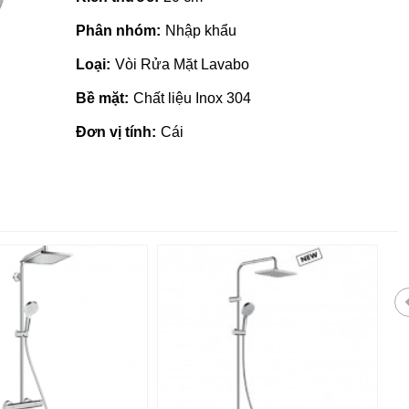
Phân nhóm:
Nhập khẩu
Loại:
Vòi Rửa Mặt Lavabo
Bề mặt:
Chất liệu Inox 304
Đơn vị tính:
Cái
 giá rẻ tại Quảng
Nhà phân phối gạch ngói, sơn
tại Quảng Ngãi