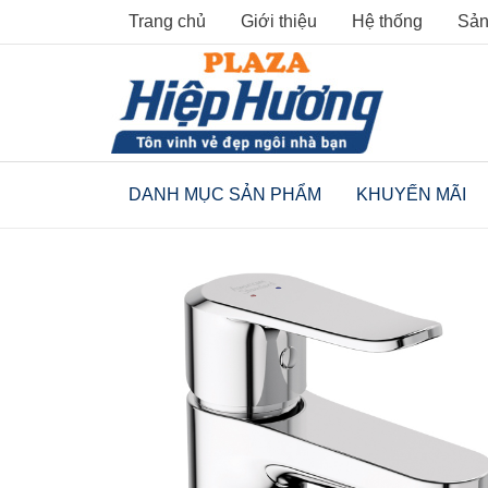
Skip
Trang chủ
Giới thiệu
Hệ thống
Sản
to
content
DANH MỤC SẢN PHẨM
KHUYẾN MÃI