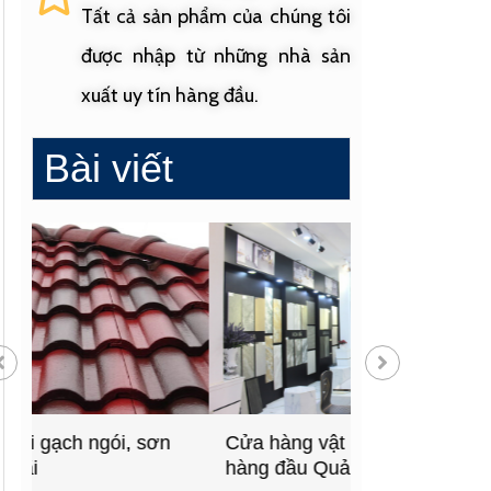
Tất cả sản phẩm của chúng tôi
được nhập từ những nhà sản
xuất uy tín hàng đầu.
Bài viết
Cửa hàng vật liệu xây dựng
Cửa hàng cung
hàng đầu Quảng Ngãi
sinh uy tín tạ