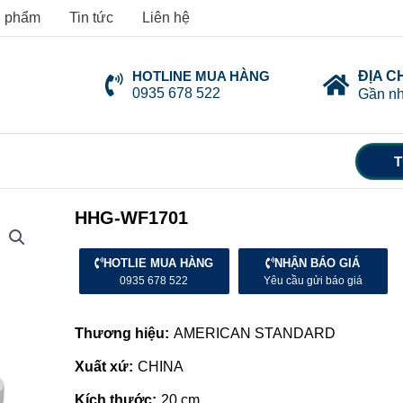
 phẩm
Tin tức
Liên hệ
HOTLINE MUA HÀNG
ĐỊA C
0935 678 522
Gần nh
T
HHG-WF1701
HOTLIE MUA HÀNG
NHẬN BÁO GIÁ
0935 678 522
Yêu cầu gửi báo giá
Thương hiệu:
AMERICAN STANDARD
Xuất xứ:
CHINA
Kích thước:
20 cm