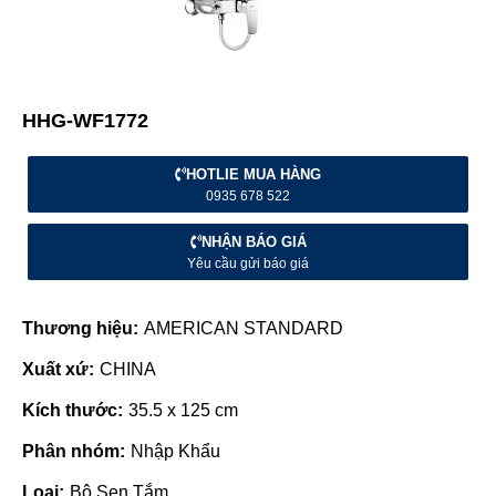
HHG-WF1772
HOTLIE MUA HÀNG
0935 678 522
NHẬN BÁO GIÁ
Yêu cầu gửi báo giá
Thương hiệu:
AMERICAN STANDARD
Xuất xứ:
CHINA
Kích thước:
35.5 x 125 cm
Phân nhóm:
Nhập Khẩu
Loại:
Bộ Sen Tắm