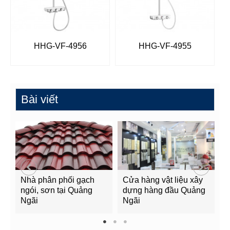
HHG-VF-4956
HHG-VF-4955
Bài viết
Nhà phân phối gạch
Cửa hàng vật liệu xây
C
ngói, sơn tại Quảng
dựng hàng đầu Quảng
t
Ngãi
Ngãi
Q
1
2
3