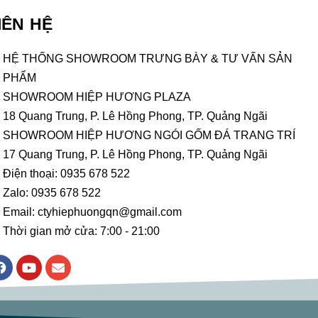
IÊN HỆ
HỆ THỐNG SHOWROOM TRƯNG BÀY & TƯ VẤN SẢN
PHẨM
SHOWROOM HIỆP HƯƠNG PLAZA
18 Quang Trung, P. Lê Hồng Phong, TP. Quảng Ngãi
SHOWROOM HIỆP HƯƠNG NGÓI GỐM ĐÁ TRANG TRÍ
17 Quang Trung, P. Lê Hồng Phong, TP. Quảng Ngãi
Điện thoại: 0935 678 522
Zalo: 0935 678 522
Email: ctyhiephuongqn@gmail.com
Thời gian mở cửa: 7:00 - 21:00
F
Y
E
a
o
n
c
u
v
e
t
e
b
u
l