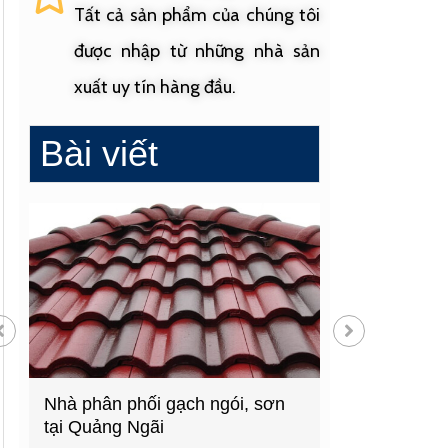
Tất cả sản phẩm của chúng tôi
được nhập từ những nhà sản
xuất uy tín hàng đầu.
Bài viết
Nhà phân phối gạch ngói, sơn
Cửa hàng vật liệu 
tại Quảng Ngãi
hàng đầu Quảng N