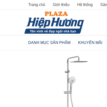
Skip
Trang chủ
Giới thiệu
Hệ thống
Sản
to
content
DANH MỤC SẢN PHẨM
KHUYẾN MÃI