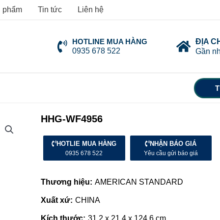
 phẩm
Tin tức
Liên hệ
HOTLINE MUA HÀNG
ĐỊA C
0935 678 522
Gần nh
T
HHG-WF4956
HOTLIE MUA HÀNG
NHẬN BÁO GIÁ
0935 678 522
Yêu cầu gửi báo giá
Thương hiệu:
AMERICAN STANDARD
Xuất xứ:
CHINA
Kích thước:
31.2 x 21.4 x 124.6 cm