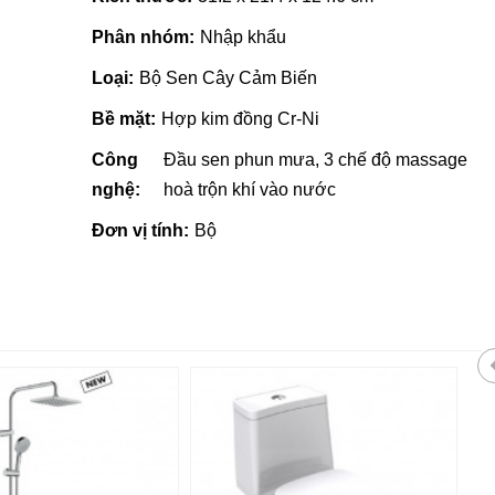
Phân nhóm:
Nhập khẩu
Loại:
Bộ Sen Cây Cảm Biến
Bề mặt:
Hợp kim đồng Cr-Ni
Công
Đầu sen phun mưa, 3 chế độ massage
nghệ:
hoà trộn khí vào nước
Đơn vị tính:
Bộ
Gạch ốp lát giá rẻ tại Quảng
Ngãi