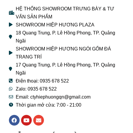
HỆ THỐNG SHOWROOM TRƯNG BÀY & TƯ
VẤN SẢN PHẨM
SHOWROOM HIỆP HƯƠNG PLAZA
18 Quang Trung, P. Lê Hồng Phong, TP. Quảng
Ngãi
SHOWROOM HIỆP HƯƠNG NGÓI GỐM ĐÁ
TRANG TRÍ
17 Quang Trung, P. Lê Hồng Phong, TP. Quảng
Ngãi
Điện thoại: 0935 678 522
Zalo: 0935 678 522
Email: ctyhiephuongqn@gmail.com
Thời gian mở cửa: 7:00 - 21:00
F
Y
E
a
o
n
c
u
v