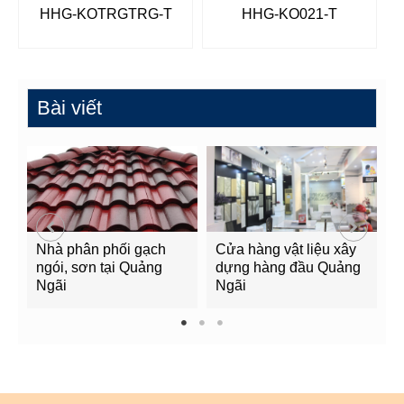
HHG-KOTRGTRG-T
HHG-KO021-T
Bài viết
Nhà phân phối gạch
Cửa hàng vật liệu xây
C
ngói, sơn tại Quảng
dựng hàng đầu Quảng
t
Ngãi
Ngãi
Q
1
2
3