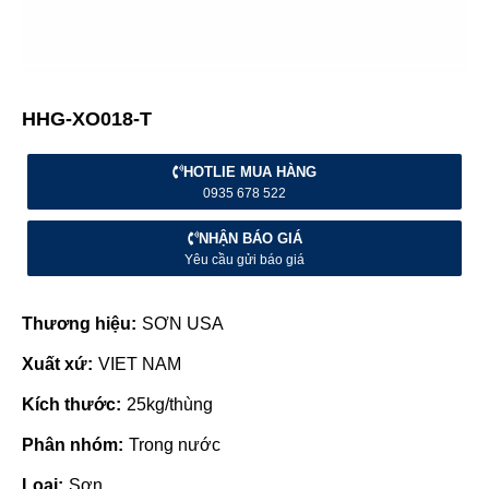
HHG-XO018-T
HOTLIE MUA HÀNG
0935 678 522
NHẬN BÁO GIÁ
Yêu cầu gửi báo giá
Thương hiệu:
SƠN USA
Xuất xứ:
VIET NAM
Kích thước:
25kg/thùng
Phân nhóm:
Trong nước
Loại:
Sơn