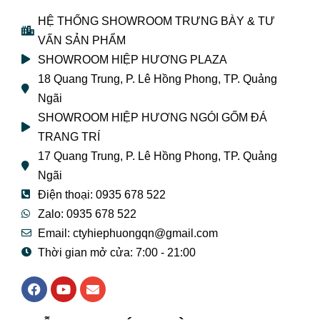
HỆ THỐNG SHOWROOM TRƯNG BÀY & TƯ
VẤN SẢN PHẨM
SHOWROOM HIỆP HƯƠNG PLAZA
18 Quang Trung, P. Lê Hồng Phong, TP. Quảng
Ngãi
SHOWROOM HIỆP HƯƠNG NGÓI GỐM ĐÁ
TRANG TRÍ
17 Quang Trung, P. Lê Hồng Phong, TP. Quảng
Ngãi
Điện thoại: 0935 678 522
Zalo: 0935 678 522
Email: ctyhiephuongqn@gmail.com
Thời gian mở cửa: 7:00 - 21:00
F
Y
E
a
o
n
c
u
v