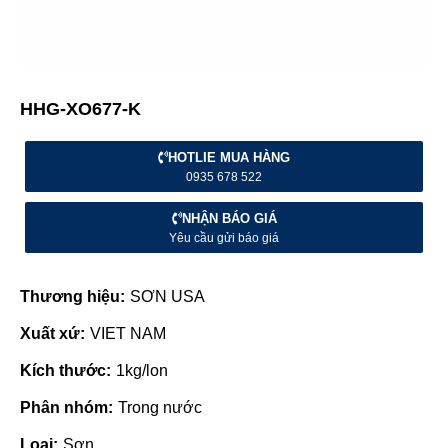
HHG-XO677-K
HOTLIE MUA HÀNG
0935 678 522
NHẬN BÁO GIÁ
Yêu cầu gửi báo giá
Thương hiệu:
SƠN USA
Xuất xứ:
VIET NAM
Kích thước:
1kg/lon
Phân nhóm:
Trong nước
Loại:
Sơn