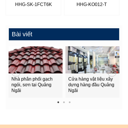
HHG-SK-1FCT6K
HHG-KO012-T
Bài viết
Nhà phân phối gạch
Cửa hàng vật liệu xây
C
ngói, sơn tại Quảng
dựng hàng đầu Quảng
t
Ngãi
Ngãi
Q
1
2
3