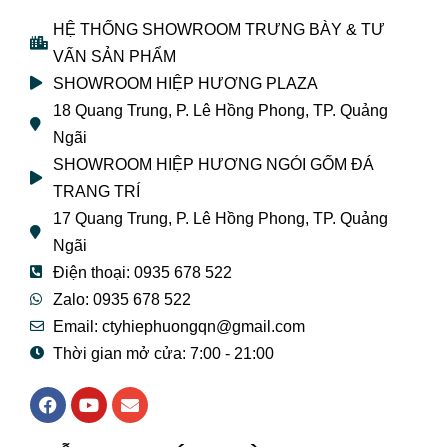
HỆ THỐNG SHOWROOM TRƯNG BÀY & TƯ
VẤN SẢN PHẨM
SHOWROOM HIỆP HƯƠNG PLAZA
18 Quang Trung, P. Lê Hồng Phong, TP. Quảng
Ngãi
SHOWROOM HIỆP HƯƠNG NGÓI GỐM ĐÁ
TRANG TRÍ
17 Quang Trung, P. Lê Hồng Phong, TP. Quảng
Ngãi
Điện thoại: 0935 678 522
Zalo: 0935 678 522
Email: ctyhiephuongqn@gmail.com
Thời gian mở cửa: 7:00 - 21:00
F
Y
E
a
o
n
c
u
v