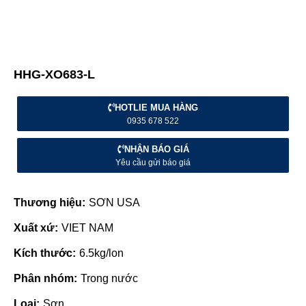
HHG-XO683-L
HOTLIE MUA HÀNG
0935 678 522
NHẬN BÁO GIÁ
Yêu cầu gửi báo giá
Thương hiệu:
SƠN USA
Xuất xứ:
VIET NAM
Kích thước:
6.5kg/lon
Phân nhóm:
Trong nước
Loại:
Sơn