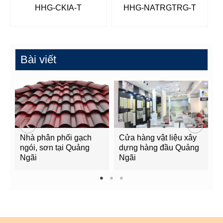
HHG-CKIA-T
HHG-NATRGTRG-T
Bài viết
Nhà phân phối gạch
Cửa hàng vật liệu xây
C
ngói, sơn tại Quảng
dựng hàng đầu Quảng
t
Ngãi
Ngãi
Q
1
2
3