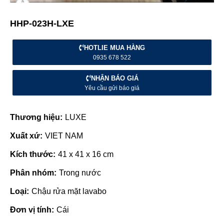
HHP-023H-LXE
HOTLIE MUA HÀNG
0935 678 522
NHẬN BÁO GIÁ
Yêu cầu gửi báo giá
Thương hiệu:
LUXE
Xuất xứ:
VIET NAM
Kích thước:
41 x 41 x 16 cm
Phân nhóm:
Trong nước
Loại:
Chậu rửa mặt lavabo
Đơn vị tính:
Cái