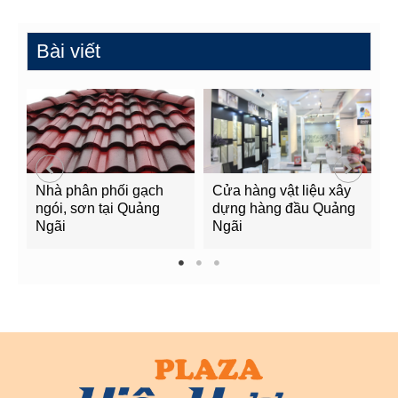
Bài viết
Nhà phân phối gạch
Cửa hàng vật liệu xây
C
ngói, sơn tại Quảng
dựng hàng đầu Quảng
t
Ngãi
Ngãi
Q
1
2
3