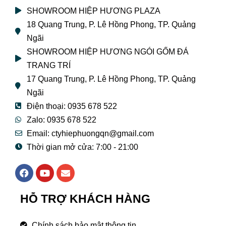
SHOWROOM HIỆP HƯƠNG PLAZA
18 Quang Trung, P. Lê Hồng Phong, TP. Quảng
Ngãi
SHOWROOM HIỆP HƯƠNG NGÓI GỐM ĐÁ
TRANG TRÍ
17 Quang Trung, P. Lê Hồng Phong, TP. Quảng
Ngãi
Điện thoại: 0935 678 522
Zalo: 0935 678 522
Email: ctyhiephuongqn@gmail.com
Thời gian mở cửa: 7:00 - 21:00
F
Y
E
a
o
n
c
u
v
e
t
e
HỖ TRỢ KHÁCH HÀNG
b
u
l
o
b
o
o
e
p
Chính sách bảo mật thông tin