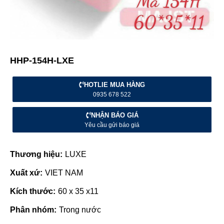
HHP-154H-LXE
HOTLIE MUA HÀNG
0935 678 522
NHẬN BÁO GIÁ
Yêu cầu gửi báo giá
Thương hiệu:
LUXE
Xuất xứ:
VIET NAM
Kích thước:
60 x 35 x11
Phân nhóm:
Trong nước