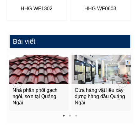
HHG-WF1302
HHG-WF0603
Bài viết
Nhà phân phối gạch
Cửa hàng vật liệu xây
C
ngói, sơn tại Quảng
dựng hàng đầu Quảng
t
Ngãi
Ngãi
Q
1
2
3