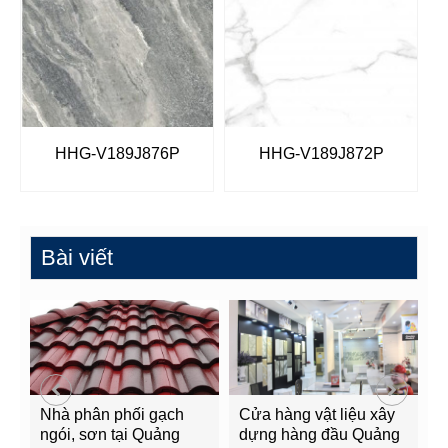
HHG-V189J876P
HHG-V189J872P
Bài viết
Nhà phân phối gạch
Cửa hàng vật liệu xây
C
ngói, sơn tại Quảng
dựng hàng đầu Quảng
t