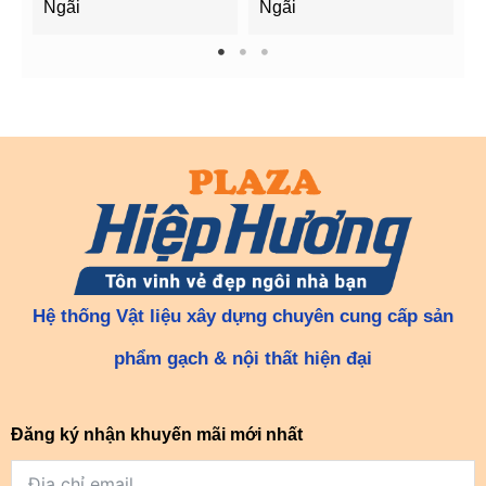
Ngãi
Ngãi
Q
1
2
3
Hệ thống Vật liệu xây dựng chuyên cung cấp sản
phẩm gạch & nội thất hiện đại
Đăng ký nhận khuyến mãi mới nhất