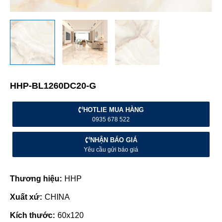
HHP-BL1260DC20-G
HOTLIE MUA HÀNG
0935 678 522
NHẬN BÁO GIÁ
Yêu cầu gửi báo giá
Thương hiệu:
HHP
Xuất xứ:
CHINA
Kích thước:
60x120