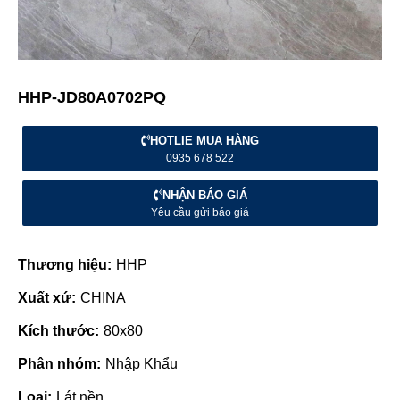
HHP-JD80A0702PQ
HOTLIE MUA HÀNG
0935 678 522
NHẬN BÁO GIÁ
Yêu cầu gửi báo giá
Thương hiệu:
HHP
Xuất xứ:
CHINA
Kích thước:
80x80
Phân nhóm:
Nhập Khẩu
Loại:
Lát nền