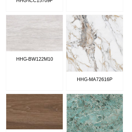
HHG-ICC15709F
HHG-BW122M10
HHG-MA72616P