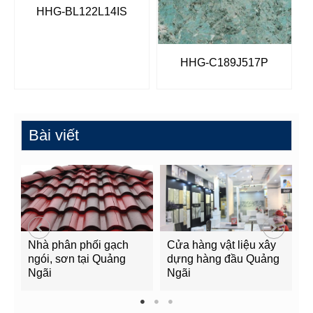
HHG-BL122L14IS
HHG-C189J517P
Bài viết
Nhà phân phối gạch
Cửa hàng vật liệu xây
C
ngói, sơn tại Quảng
dựng hàng đầu Quảng
t
Ngãi
Ngãi
Q
1
2
3