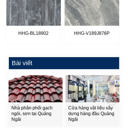
HHG-BL18902
HHG-V189J876P
Bài viết
Nhà phân phối gạch
Cửa hàng vật liệu xây
C
ngói, sơn tại Quảng
dựng hàng đầu Quảng
t
Ngãi
Ngãi
Q