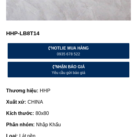
HHP-LB8T14
HOTLIE MUA HÀNG
0935 678 522
NHẬN BÁO GIÁ
Yêu cầu gửi báo giá
Thương hiệu:
HHP
Xuất xứ:
CHINA
Kích thước:
80x80
Phân nhóm:
Nhập Khẩu
Loại:
Lát nền