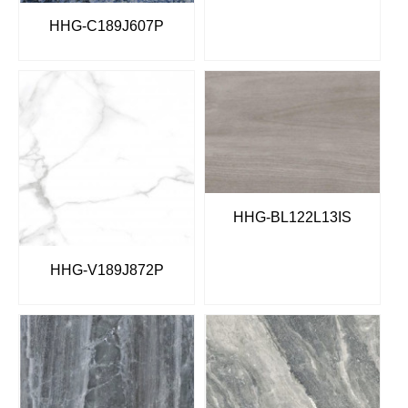
HHG-C189J607P
HHG-BL122L13IS
HHG-V189J872P