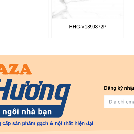
HHG-V189J872P
Đăng ký nhậ
 cấp sản phẩm gạch & nội thất hiện đại