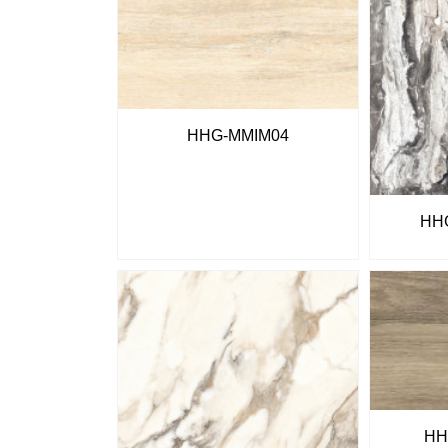
HHG-MMIM04
HH
HH