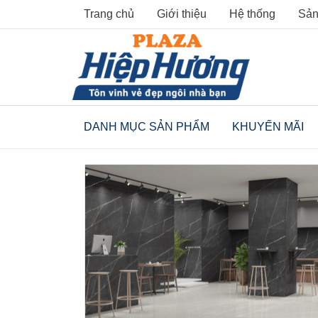
Skip
Trang chủ
Giới thiệu
Hệ thống
Sản
to
content
DANH MỤC SẢN PHẨM
KHUYẾN MÃI