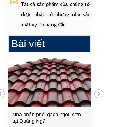
Tất cả sản phẩm của chúng tôi
được nhập từ những nhà sản
xuất uy tín hàng đầu.
Bài viết
gói, sơn
Cửa hàng vật liệu xây dựng
Cửa h
hàng đầu Quảng Ngãi
sinh 