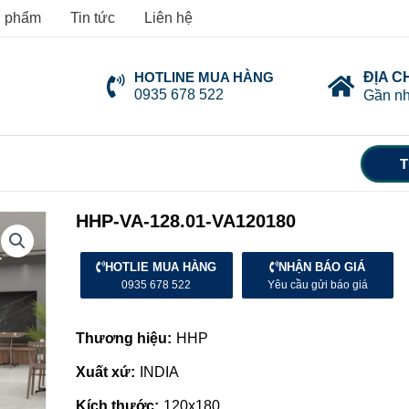
 phẩm
Tin tức
Liên hệ
HOTLINE MUA HÀNG
ĐỊA C
0935 678 522
Gần nh
T
HHP-VA-128.01-VA120180
HOTLIE MUA HÀNG
NHẬN BÁO GIÁ
0935 678 522
Yêu cầu gửi báo giá
Thương hiệu:
HHP
Xuất xứ:
INDIA
Kích thước:
120x180