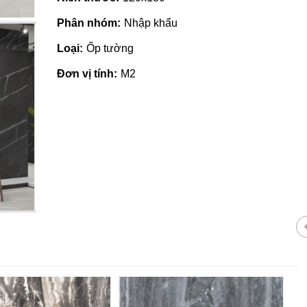
Phân nhóm:
Nhập khẩu
Loại:
Ốp tường
Đơn vị tính:
M2
ch ốp lát giá rẻ tại Quảng
Nhà phân phối gạch n
ãi
tại Quảng Ngãi