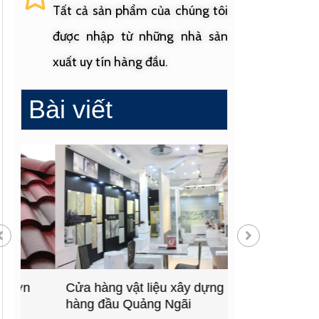
Tất cả sản phẩm của chúng tôi
được nhập từ những nhà sản
xuất uy tín hàng đầu.
Bài viết
Cửa hàng vật liệu xây dựng
Cửa hàng cung
hàng đầu Quảng Ngãi
sinh uy tín tạ