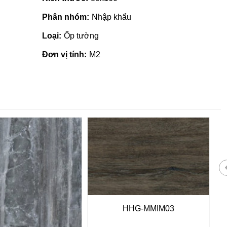
Phân nhóm:
Nhập khẩu
Loại:
Ốp tường
Đơn vị tính:
M2
 giá rẻ tại Quảng
Nhà phân phối gạch ngói, sơn
HHG-MMIM03
tại Quảng Ngãi