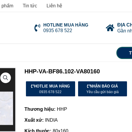
 phẩm
Tin tức
Liên hệ
HOTLINE MUA HÀNG
ĐỊA C
0935 678 522
Gần nh
T
HHP-VA-BF86.102-VA80160
HOTLIE MUA HÀNG
NHẬN BÁO GIÁ
0935 678 522
Yêu cầu gửi báo giá
Thương hiệu:
HHP
Xuất xứ:
INDIA
Kích thước:
80x160