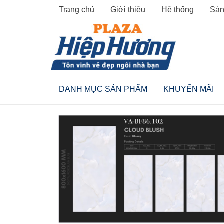
Skip
Trang chủ
Giới thiệu
Hệ thống
Sản
to
content
DANH MỤC SẢN PHẨM
KHUYẾN MÃI