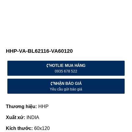
HHP-VA-BL62116-VA60120
HOTLIE MUA HÀNG
0935 678 522
NHẬN BÁO GIÁ
Yêu cầu gửi báo giá
Thương hiệu:
HHP
Xuất xứ:
INDIA
Kích thước:
60x120