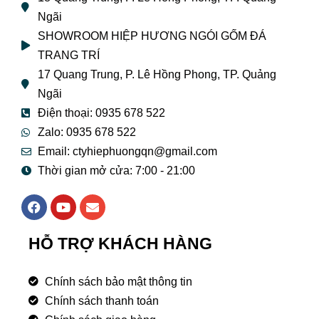
Ngãi
SHOWROOM HIỆP HƯƠNG NGÓI GỐM ĐÁ
TRANG TRÍ
17 Quang Trung, P. Lê Hồng Phong, TP. Quảng
Ngãi
Điện thoại: 0935 678 522
Zalo: 0935 678 522
Email: ctyhiephuongqn@gmail.com
Thời gian mở cửa: 7:00 - 21:00
F
Y
E
a
o
n
c
u
v
e
t
e
HỖ TRỢ KHÁCH HÀNG
b
u
l
o
b
o
o
e
p
Chính sách bảo mật thông tin
k
e
Chính sách thanh toán