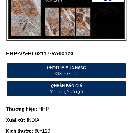
HHP-VA-BL62117-VA60120
HOTLIE MUA HÀNG
0935 678 522
NHẬN BÁO GIÁ
Yêu cầu gửi báo giá
Thương hiệu:
HHP
Xuất xứ:
INDIA
Kích thước:
60x120