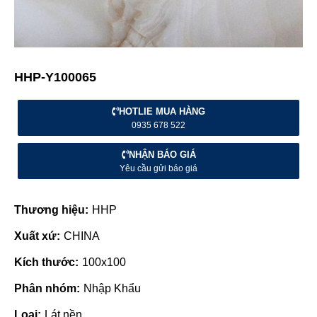
HHP-Y100065
HOTLIE MUA HÀNG
0935 678 522
NHẬN BÁO GIÁ
Yêu cầu gửi báo giá
Thương hiệu:
HHP
Xuất xứ:
CHINA
Kích thước:
100x100
Phân nhóm:
Nhập Khẩu
Loại:
Lát nền