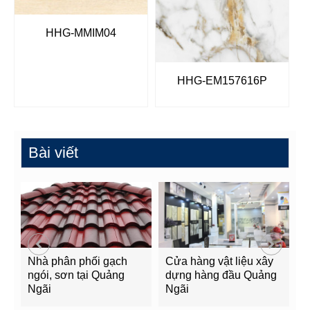
HHG-MMIM04
HHG-EM157616P
Bài viết
Nhà phân phối gạch
Cửa hàng vật liệu xây
C
ngói, sơn tại Quảng
dựng hàng đầu Quảng
t
Ngãi
Ngãi
Q