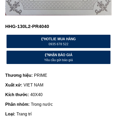
HHG-130L2-PR4040
HOTLIE MUA HÀNG
0935 678 522
NHẬN BÁO GIÁ
Yêu cầu gửi báo giá
Thương hiệu:
PRIME
Xuất xứ:
VIET NAM
Kích thước:
40X40
Phân nhóm:
Trong nước
Loại:
Trang trí