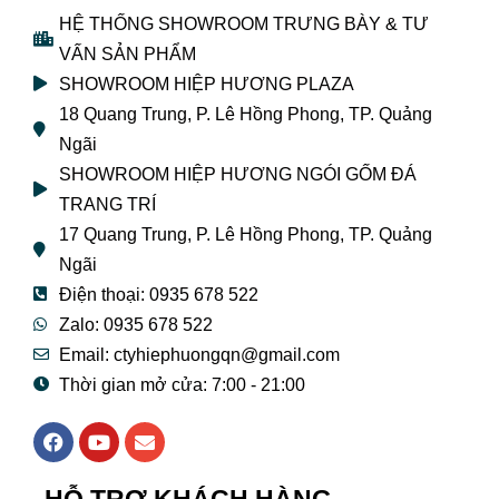
HỆ THỐNG SHOWROOM TRƯNG BÀY & TƯ
VẤN SẢN PHẨM
SHOWROOM HIỆP HƯƠNG PLAZA
18 Quang Trung, P. Lê Hồng Phong, TP. Quảng
Ngãi
SHOWROOM HIỆP HƯƠNG NGÓI GỐM ĐÁ
TRANG TRÍ
17 Quang Trung, P. Lê Hồng Phong, TP. Quảng
Ngãi
Điện thoại: 0935 678 522
Zalo: 0935 678 522
Email: ctyhiephuongqn@gmail.com
Thời gian mở cửa: 7:00 - 21:00
F
Y
E
a
o
n
c
u
v
e
t
e
HỖ TRỢ KHÁCH HÀNG