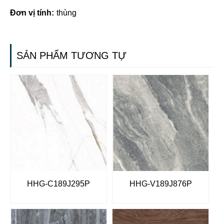
Đơn vị tính:
thùng
SẢN PHẨM TƯƠNG TỰ
HHG-C189J295P
HHG-V189J876P