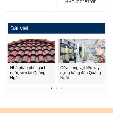
HHG-ICC15709F
Bài viết
Nhà phân phối gạch
Cửa hàng vật liệu xây
C
ngói, sơn tại Quảng
dựng hàng đầu Quảng
t
Ngãi
Ngãi
Q
1
2
3