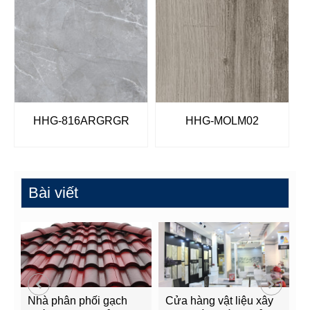
HHG-816ARGRGR
HHG-MOLM02
Bài viết
Nhà phân phối gạch
Cửa hàng vật liệu xây
C