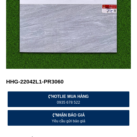
HHG-22042L1-PR3060
HOTLIE MUA HÀNG
0935 678 522
NHẬN BÁO GIÁ
Yêu cầu gửi báo giá