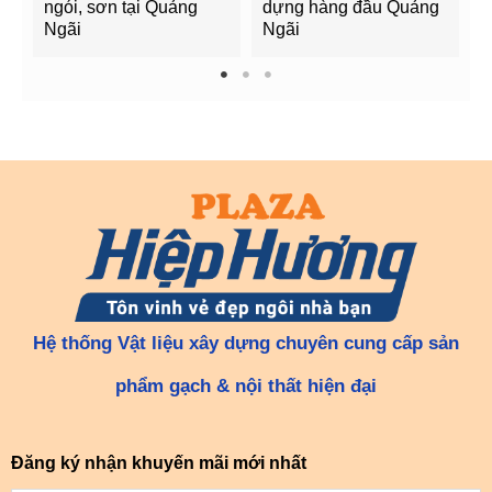
ngói, sơn tại Quảng
dựng hàng đầu Quảng
t
Ngãi
Ngãi
Q
1
2
3
Hệ thống Vật liệu xây dựng chuyên cung cấp sản
phẩm gạch & nội thất hiện đại
Đăng ký nhận khuyến mãi mới nhất