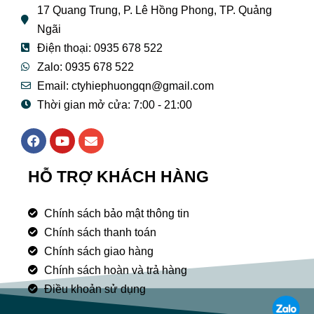
17 Quang Trung, P. Lê Hồng Phong, TP. Quảng
Ngãi
Điện thoại: 0935 678 522
Zalo: 0935 678 522
Email: ctyhiephuongqn@gmail.com
Thời gian mở cửa: 7:00 - 21:00
F
Y
E
a
o
n
c
u
v
e
t
e
HỖ TRỢ KHÁCH HÀNG
b
u
l
o
b
o
o
e
p
Chính sách bảo mật thông tin
k
e
Chính sách thanh toán
Chính sách giao hàng
Chính sách hoàn và trả hàng
Điều khoản sử dụng