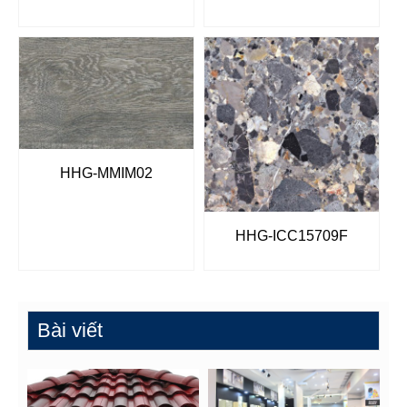
HHG-MMIM02
HHG-ICC15709F
Bài viết