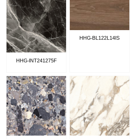
HHG-BL122L14IS
HHG-INT241275F