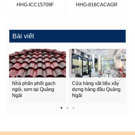
HHG-ICC15709F
HHG-816CACAGR
Bài viết
Nhà phân phối gạch
Cửa hàng vật liệu xây
C
ngói, sơn tại Quảng
dựng hàng đầu Quảng
t
Ngãi
Ngãi
Q
1
2
3