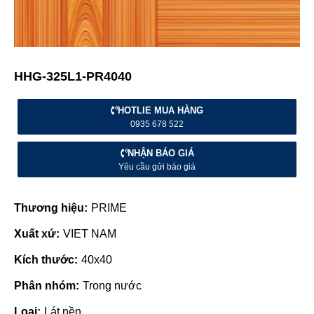
HHG-325L1-PR4040
HOTLIE MUA HÀNG
0935 678 522
NHẬN BÁO GIÁ
Yêu cầu gửi báo giá
Thương hiệu:
PRIME
Xuất xứ:
VIET NAM
Kích thước:
40x40
Phân nhóm:
Trong nước
Loại:
Lát nền