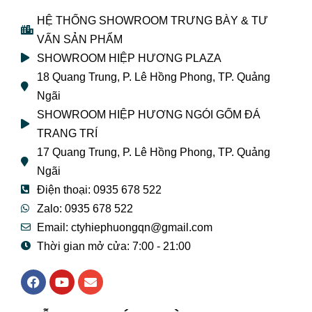
HỆ THỐNG SHOWROOM TRƯNG BÀY & TƯ
VẤN SẢN PHẨM
SHOWROOM HIỆP HƯƠNG PLAZA
18 Quang Trung, P. Lê Hồng Phong, TP. Quảng
Ngãi
SHOWROOM HIỆP HƯƠNG NGÓI GỐM ĐÁ
TRANG TRÍ
17 Quang Trung, P. Lê Hồng Phong, TP. Quảng
Ngãi
Điện thoại: 0935 678 522
Zalo: 0935 678 522
Email: ctyhiephuongqn@gmail.com
Thời gian mở cửa: 7:00 - 21:00
F
Y
E
a
o
n
c
u
v