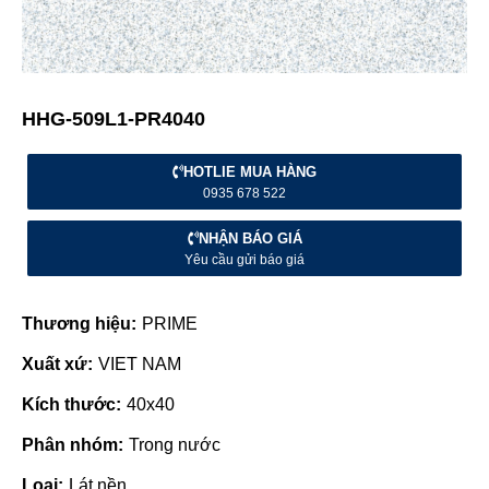
HHG-509L1-PR4040
HOTLIE MUA HÀNG
0935 678 522
NHẬN BÁO GIÁ
Yêu cầu gửi báo giá
Thương hiệu:
PRIME
Xuất xứ:
VIET NAM
Kích thước:
40x40
Phân nhóm:
Trong nước
Loại:
Lát nền