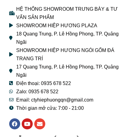
HỆ THỐNG SHOWROOM TRƯNG BÀY & TƯ
VẤN SẢN PHẨM
SHOWROOM HIỆP HƯƠNG PLAZA
18 Quang Trung, P. Lê Hồng Phong, TP. Quảng
Ngãi
SHOWROOM HIỆP HƯƠNG NGÓI GỐM ĐÁ
TRANG TRÍ
17 Quang Trung, P. Lê Hồng Phong, TP. Quảng
Ngãi
Điện thoại: 0935 678 522
Zalo: 0935 678 522
Email: ctyhiephuongqn@gmail.com
Thời gian mở cửa: 7:00 - 21:00
F
Y
E
a
o
n
c
u
v