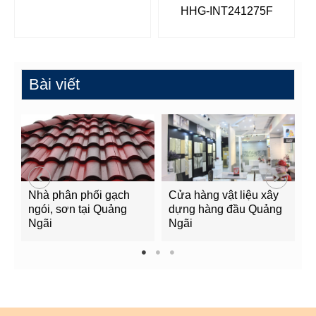
HHG-INT241275F
Bài viết
Nhà phân phối gạch
Cửa hàng vật liệu xây
C
ngói, sơn tại Quảng
dựng hàng đầu Quảng
t
Ngãi
Ngãi
Q
1
2
3