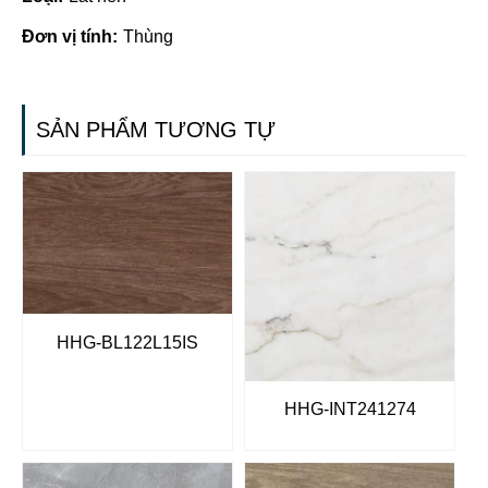
Đơn vị tính:
Thùng
SẢN PHẨM TƯƠNG TỰ
HHG-BL122L15IS
HHG-INT241274