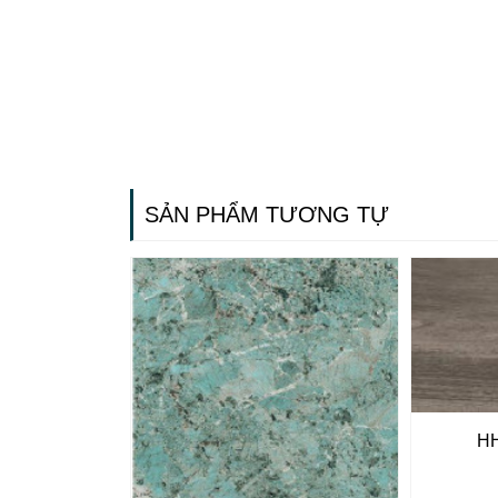
SẢN PHẨM TƯƠNG TỰ
H
Gạch ốp lát
Ngãi