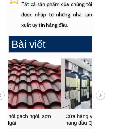
Tất cả sản phẩm của chúng tôi
được nhập từ những nhà sản
xuất uy tín hàng đầu.
Bài viết
Cửa hàng vật liệu xây dựng
Cửa hàng cung
hàng đầu Quảng Ngãi
sinh uy tín tạ