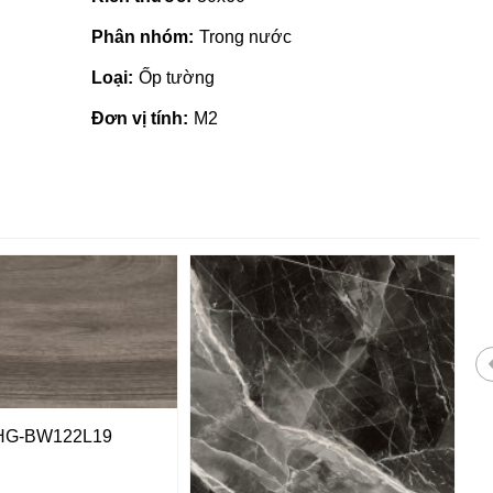
Phân nhóm:
Trong nước
Loại:
Ốp tường
Đơn vị tính:
M2
HG-BW122L19
 giá rẻ tại Quảng
Nhà phân phối gạch ngói, sơn
tại Quảng Ngãi