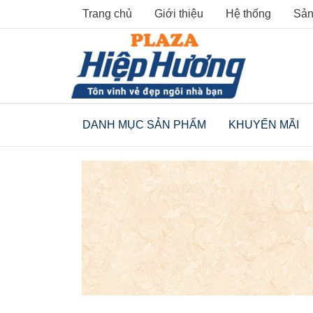
Skip
Trang chủ
Giới thiệu
Hệ thống
Sản
to
content
DANH MỤC SẢN PHẨM
KHUYẾN MÃI