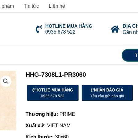
 phẩm
Tin tức
Liên hệ
HOTLINE MUA HÀNG
ĐỊA C
0935 678 522
Gần nh
T
HHG-7308L1-PR3060
HOTLIE MUA HÀNG
NHẬN BÁO GIÁ
0935 678 522
Yêu cầu gửi báo giá
Thương hiệu:
PRIME
Xuất xứ:
VIET NAM
Kích thước:
30x60