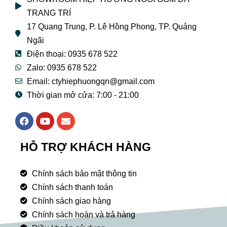
TRANG TRÍ
17 Quang Trung, P. Lê Hồng Phong, TP. Quảng
Ngãi
Điện thoại: 0935 678 522
Zalo: 0935 678 522
Email: ctyhiephuongqn@gmail.com
Thời gian mở cửa: 7:00 - 21:00
F
Y
E
a
o
n
c
u
v
e
t
e
HỖ TRỢ KHÁCH HÀNG
b
u
l
o
b
o
o
e
p
Chính sách bảo mật thông tin
k
e
Chính sách thanh toán
Chính sách giao hàng
Chính sách hoàn và trả hàng