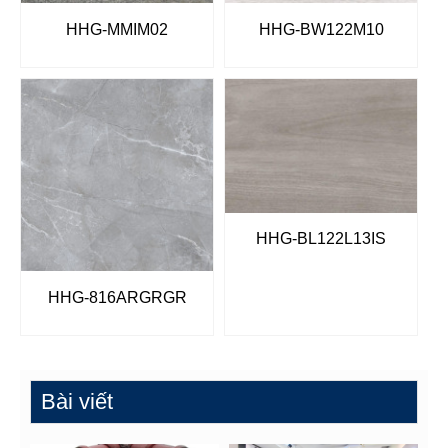
HHG-MMIM02
HHG-BW122M10
HHG-BL122L13IS
HHG-816ARGRGR
Bài viết