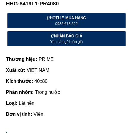
HHG-8419L1-PR4080
HOTLIE MUA HÀNG
0935 678 522
NHẬN BÁO GIÁ
Yêu cầu gửi báo giá
Thương hiệu:
PRIME
Xuất xứ:
VIET NAM
Kích thước:
40x80
Phân nhóm:
Trong nước
Loại:
Lát nền
Đơn vị tính:
Viên