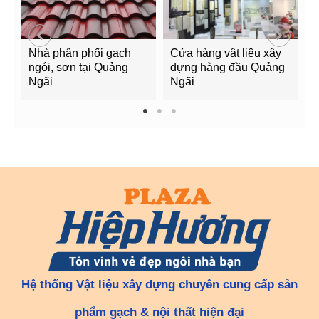
Nhà phân phối gạch
Cửa hàng vật liệu xây
C
ngói, sơn tại Quảng
dựng hàng đầu Quảng
t
Ngãi
Ngãi
Q
1
2
3
Hệ thống Vật liệu xây dựng chuyên cung cấp sản
phẩm gạch & nội thất hiện đại