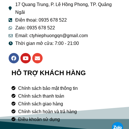
17 Quang Trung, P. Lê Hồng Phong, TP. Quảng
Ngãi
Điện thoại: 0935 678 522
Zalo: 0935 678 522
Email: ctyhiephuongqn@gmail.com
Thời gian mở cửa: 7:00 - 21:00
F
Y
E
a
o
n
c
u
v
e
t
e
HỖ TRỢ KHÁCH HÀNG
b
u
l
o
b
o
o
e
p
Chính sách bảo mật thông tin
k
e
Chính sách thanh toán
Chính sách giao hàng
Chính sách hoàn và trả hàng
Điều khoản sử dụng