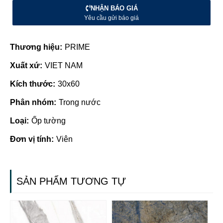
NHẬN BÁO GIÁ
Yêu cầu gửi báo giá
Thương hiệu:
PRIME
Xuất xứ:
VIET NAM
Kích thước:
30x60
Phân nhóm:
Trong nước
Loại:
Ốp tường
Đơn vị tính:
Viên
SẢN PHẨM TƯƠNG TỰ