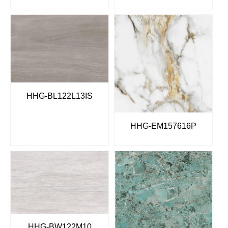
HHG-BL122L13IS
HHG-EM157616P
HHG-BW122M10