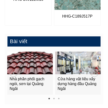
HHG-C189J517P
Bài viết
Nhà phân phối gạch
Cửa hàng vật liệu xây
C
ngói, sơn tại Quảng
dựng hàng đầu Quảng
t
Ngãi
Ngãi
Q
1
2
3