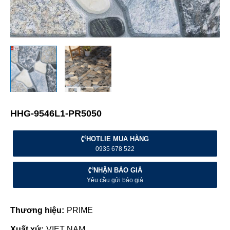
HHG-9546L1-PR5050
HOTLIE MUA HÀNG
0935 678 522
NHẬN BÁO GIÁ
Yêu cầu gửi báo giá
Thương hiệu:
PRIME
Xuất xứ:
VIET NAM