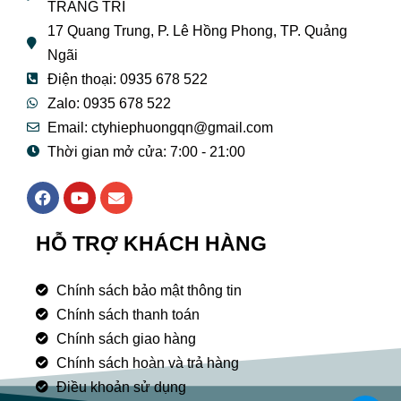
TRANG TRÍ
17 Quang Trung, P. Lê Hồng Phong, TP. Quảng
Ngãi
Điện thoại: 0935 678 522
Zalo: 0935 678 522
Email: ctyhiephuongqn@gmail.com
Thời gian mở cửa: 7:00 - 21:00
F
Y
E
a
o
n
c
u
v
e
t
e
HỖ TRỢ KHÁCH HÀNG
b
u
l
o
b
o
o
e
p
Chính sách bảo mật thông tin
k
e
Chính sách thanh toán
Chính sách giao hàng
Chính sách hoàn và trả hàng
Điều khoản sử dụng