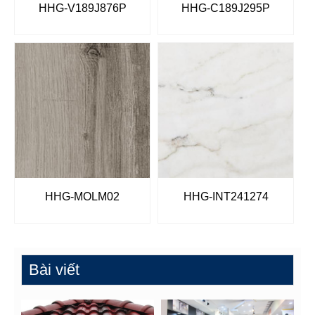
HHG-V189J876P
HHG-C189J295P
HHG-MOLM02
HHG-INT241274
Bài viết