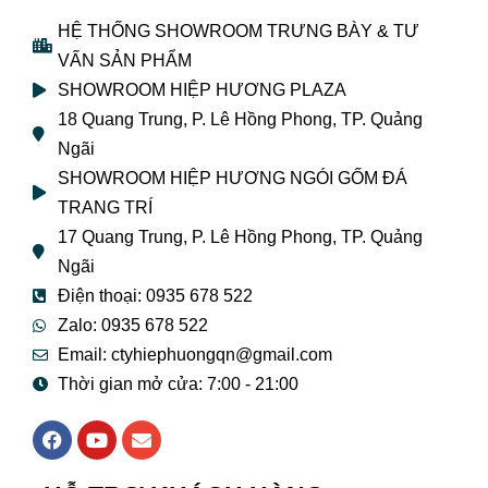
HỆ THỐNG SHOWROOM TRƯNG BÀY & TƯ
VẤN SẢN PHẨM
SHOWROOM HIỆP HƯƠNG PLAZA
18 Quang Trung, P. Lê Hồng Phong, TP. Quảng
Ngãi
SHOWROOM HIỆP HƯƠNG NGÓI GỐM ĐÁ
TRANG TRÍ
17 Quang Trung, P. Lê Hồng Phong, TP. Quảng
Ngãi
Điện thoại: 0935 678 522
Zalo: 0935 678 522
Email: ctyhiephuongqn@gmail.com
Thời gian mở cửa: 7:00 - 21:00
F
Y
E
a
o
n
c
u
v