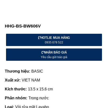
HHG-BS-BW606V
HOTLIE MUA HÀNG
0935 678 522
NHẬN BÁO GIÁ
Yêu cầu gửi báo giá
Thương hiệu:
BASIC
Xuất xứ:
VIET NAM
Kích thước:
13.5 x 15.6 cm
Phân nhóm:
Trong nước
Loại:
Vòi rửa mặt Lavabo