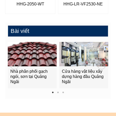
HHG-2050-WT
HHG-LR-VF2530-NE
Bài viết
Nhà phân phối gạch
Cửa hàng vật liệu xây
C
ngói, sơn tại Quảng
dựng hàng đầu Quảng
t
Ngãi
Ngãi
Q
1
2
3