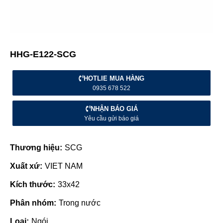
HHG-E122-SCG
HOTLIE MUA HÀNG
0935 678 522
NHẬN BÁO GIÁ
Yêu cầu gửi báo giá
Thương hiệu:
SCG
Xuất xứ:
VIET NAM
Kích thước:
33x42
Phân nhóm:
Trong nước
Loại:
Ngói