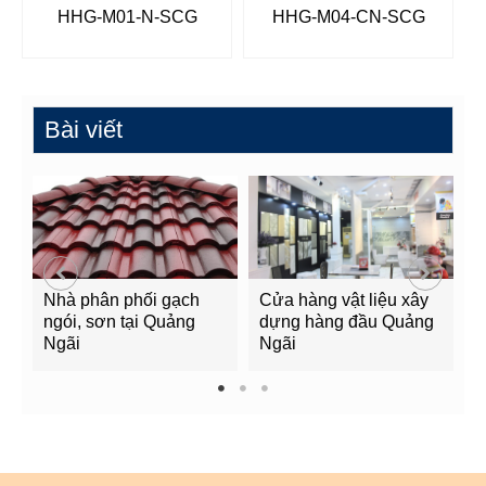
HHG-M01-N-SCG
HHG-M04-CN-SCG
Bài viết
Nhà phân phối gạch
Cửa hàng vật liệu xây
C
ngói, sơn tại Quảng
dựng hàng đầu Quảng
t
Ngãi
Ngãi
Q
1
2
3