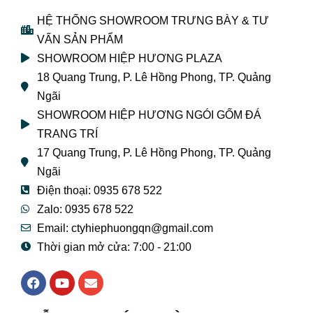
HỆ THỐNG SHOWROOM TRƯNG BÀY & TƯ
VẤN SẢN PHẨM
SHOWROOM HIỆP HƯƠNG PLAZA
18 Quang Trung, P. Lê Hồng Phong, TP. Quảng
Ngãi
SHOWROOM HIỆP HƯƠNG NGÓI GỐM ĐÁ
TRANG TRÍ
17 Quang Trung, P. Lê Hồng Phong, TP. Quảng
Ngãi
Điện thoại: 0935 678 522
Zalo: 0935 678 522
Email: ctyhiephuongqn@gmail.com
Thời gian mở cửa: 7:00 - 21:00
F
Y
E
a
o
n
c
u
v