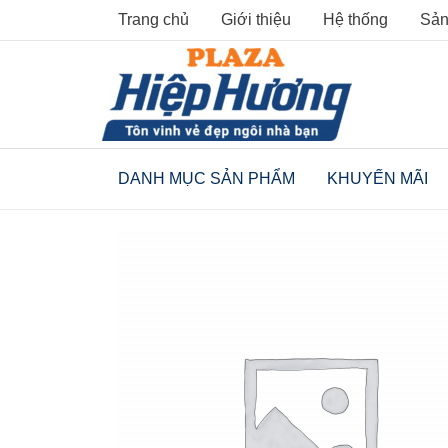
Skip
Trang chủ
Giới thiệu
Hệ thống
Sản
to
content
DANH MỤC SẢN PHẨM
KHUYẾN MÃI