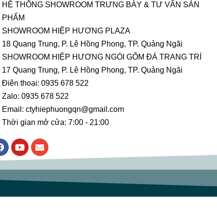
HỆ THỐNG SHOWROOM TRƯNG BÀY & TƯ VẤN SẢN
PHẨM
SHOWROOM HIỆP HƯƠNG PLAZA
18 Quang Trung, P. Lê Hồng Phong, TP. Quảng Ngãi
SHOWROOM HIỆP HƯƠNG NGÓI GỐM ĐÁ TRANG TRÍ
17 Quang Trung, P. Lê Hồng Phong, TP. Quảng Ngãi
Điện thoại: 0935 678 522
Zalo: 0935 678 522
Email: ctyhiephuongqn@gmail.com
Thời gian mở cửa: 7:00 - 21:00
F
Y
E
a
o
n
c
u
v
e
t
e
b
u
l
o
b
o
o
e
p
k
e