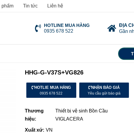
 phẩm
Tin tức
Liên hệ
HOTLINE MUA HÀNG
ĐỊA C
0935 678 522
Gần nh
T
HHG-G-V37S+VG826
HOTLIE MUA HÀNG
NHẬN BÁO GIÁ
0935 678 522
Yêu cầu gửi báo giá
Thương
Thiết bị vệ sinh Bồn Cầu
hiệu:
VIGLACERA
Xuất xứ:
VN