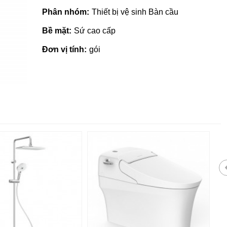
Phân nhóm:
Thiết bị vệ sinh Bàn cầu
Bề mặt:
Sứ cao cấp
Đơn vị tính:
gói
Gạch ốp lát giá rẻ tại Quảng
Ngãi