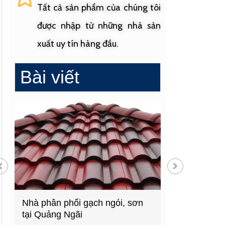
Tất cả sản phẩm của chúng tôi
được nhập từ những nhà sản
xuất uy tín hàng đầu.
Bài viết
Nhà phân phối gạch ngói, sơn
Cửa hàng vật 
tại Quảng Ngãi
hàng đầu Quả