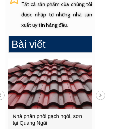
Tất cả sản phẩm của chúng tôi
được nhập từ những nhà sản
xuất uy tín hàng đầu.
Bài viết
, sơn
Cửa hàng vật liệu xây dựng
Cửa hàn
hàng đầu Quảng Ngãi
sinh uy 