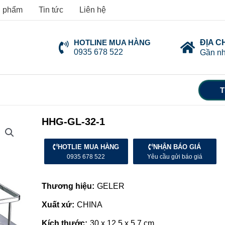
 phẩm
Tin tức
Liên hệ
HOTLINE MUA HÀNG
ĐỊA C
0935 678 522
Gần nh
T
HHG-GL-32-1
HOTLIE MUA HÀNG
NHẬN BÁO GIÁ
0935 678 522
Yêu cầu gửi báo giá
Thương hiệu:
GELER
Xuất xứ:
CHINA
Kích thước:
30 x 12.5 x 5.7 cm