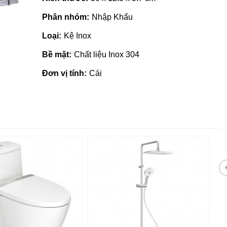
Phân nhóm:
Nhập Khẩu
Loại:
Kệ Inox
Bề mặt:
Chất liệu Inox 304
Đơn vị tính:
Cái
ốp lát giá rẻ tại Quảng
Nhà phân phối gạch ngói
tại Quảng Ngãi