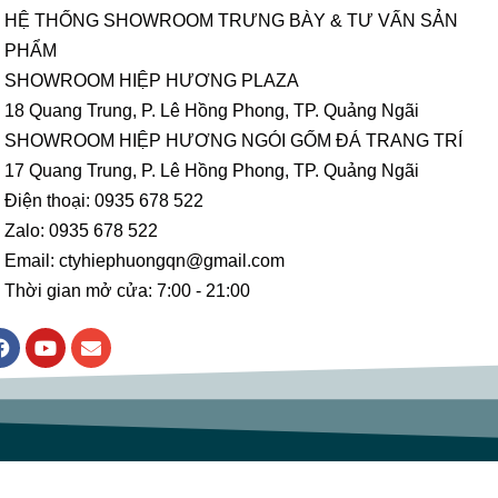
HỆ THỐNG SHOWROOM TRƯNG BÀY & TƯ VẤN SẢN
PHẨM
SHOWROOM HIỆP HƯƠNG PLAZA
18 Quang Trung, P. Lê Hồng Phong, TP. Quảng Ngãi
SHOWROOM HIỆP HƯƠNG NGÓI GỐM ĐÁ TRANG TRÍ
17 Quang Trung, P. Lê Hồng Phong, TP. Quảng Ngãi
Điện thoại: 0935 678 522
Zalo: 0935 678 522
Email: ctyhiephuongqn@gmail.com
Thời gian mở cửa: 7:00 - 21:00
F
Y
E
a
o
n
c
u
v
e
t
e
b
u
l
o
b
o
o
e
p
k
e