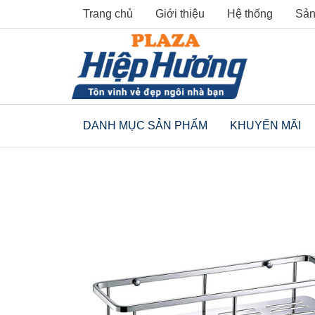
Skip
Trang chủ
Giới thiệu
Hệ thống
Sản
to
content
DANH MỤC SẢN PHẨM
KHUYẾN MÃI