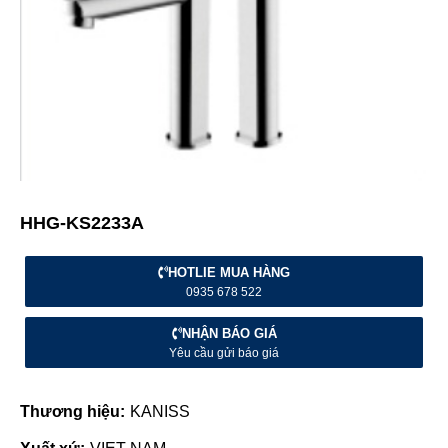
HHG-KS2233A
HOTLIE MUA HÀNG
0935 678 522
NHẬN BÁO GIÁ
Yêu cầu gửi báo giá
Thương hiệu:
KANISS