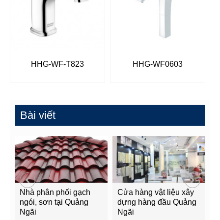
HHG-WF-T823
HHG-WF0603
Bài viết
Nhà phân phối gạch
Cửa hàng vật liệu xây
C
ngói, sơn tại Quảng
dựng hàng đầu Quảng
t
Ngãi
Ngãi
Q