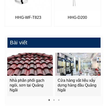
HHG-WF-T823
HHG-D200
Bài viết
Nhà phân phối gạch
Cửa hàng vật liệu xây
C
ngói, sơn tại Quảng
dựng hàng đầu Quảng
t
Ngãi
Ngãi
Q
1
2
3