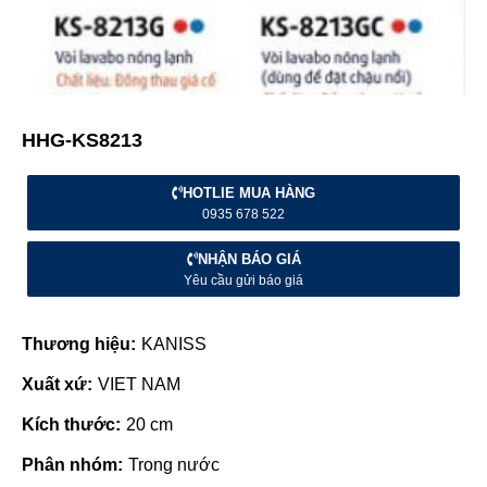
HHG-KS8213
HOTLIE MUA HÀNG
0935 678 522
NHẬN BÁO GIÁ
Yêu cầu gửi báo giá
Thương hiệu:
KANISS
Xuất xứ:
VIET NAM
Kích thước:
20 cm
Phân nhóm:
Trong nước