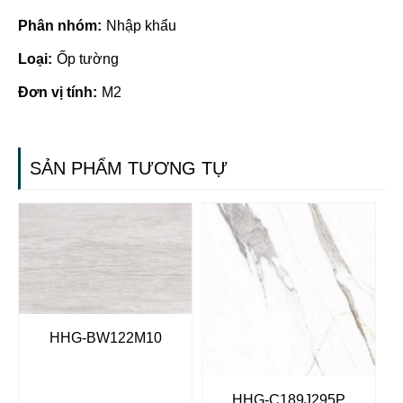
Phân nhóm:
Nhập khẩu
Loại:
Ốp tường
Đơn vị tính:
M2
SẢN PHẨM TƯƠNG TỰ
HHG-BW122M10
HHG-C189J295P