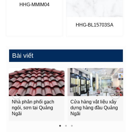
HHG-MMIM04
HHG-BL15703SA
Bài viết
Nhà phân phối gạch
Cửa hàng vật liệu xây
C
ngói, sơn tại Quảng
dựng hàng đầu Quảng
t
Ngãi
Ngãi
Q
1
2
3