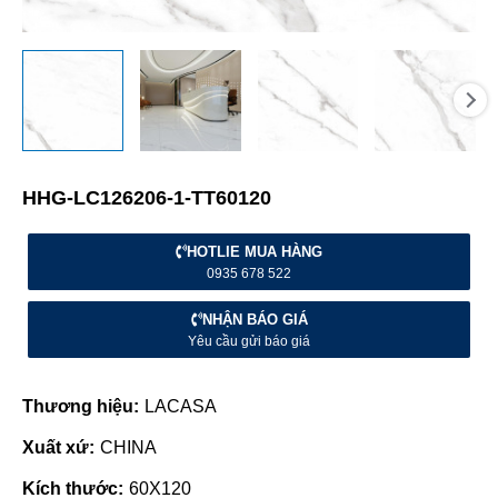
HHG-LC126206-1-TT60120
HOTLIE MUA HÀNG
0935 678 522
NHẬN BÁO GIÁ
Yêu cầu gửi báo giá
Thương hiệu:
LACASA
Xuất xứ:
CHINA
Kích thước:
60X120