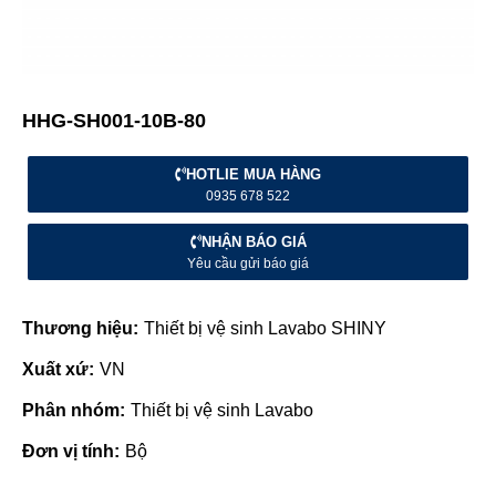
HHG-SH001-10B-80
HOTLIE MUA HÀNG
0935 678 522
NHẬN BÁO GIÁ
Yêu cầu gửi báo giá
Thương hiệu:
Thiết bị vệ sinh Lavabo SHINY
Xuất xứ:
VN
Phân nhóm:
Thiết bị vệ sinh Lavabo
Đơn vị tính:
Bộ