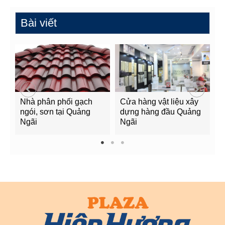
Bài viết
Nhà phân phối gạch
Cửa hàng vật liệu xây
C
ngói, sơn tại Quảng
dựng hàng đầu Quảng
t
Ngãi
Ngãi
Q
1
2
3