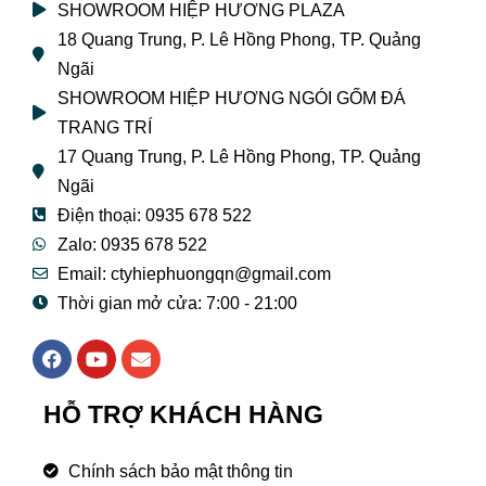
SHOWROOM HIỆP HƯƠNG PLAZA
18 Quang Trung, P. Lê Hồng Phong, TP. Quảng
Ngãi
SHOWROOM HIỆP HƯƠNG NGÓI GỐM ĐÁ
TRANG TRÍ
17 Quang Trung, P. Lê Hồng Phong, TP. Quảng
Ngãi
Điện thoại: 0935 678 522
Zalo: 0935 678 522
Email: ctyhiephuongqn@gmail.com
Thời gian mở cửa: 7:00 - 21:00
F
Y
E
a
o
n
c
u
v
e
t
e
HỖ TRỢ KHÁCH HÀNG
b
u
l
o
b
o
o
e
p
Chính sách bảo mật thông tin
k
e