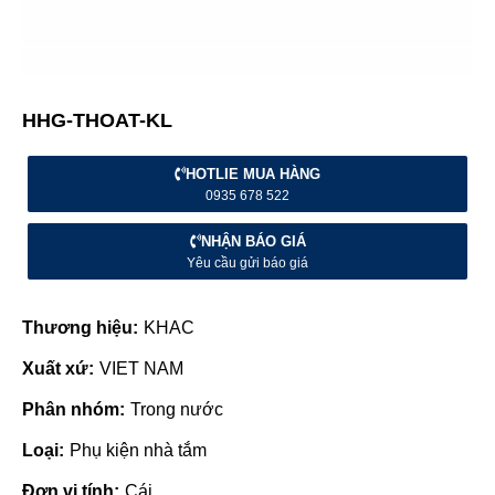
HHG-THOAT-KL
HOTLIE MUA HÀNG
0935 678 522
NHẬN BÁO GIÁ
Yêu cầu gửi báo giá
Thương hiệu:
KHAC
Xuất xứ:
VIET NAM
Phân nhóm:
Trong nước
Loại:
Phụ kiện nhà tắm
Đơn vị tính:
Cái