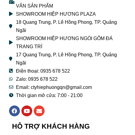
VẤN SẢN PHẨM
SHOWROOM HIỆP HƯƠNG PLAZA
18 Quang Trung, P. Lê Hồng Phong, TP. Quảng
Ngãi
SHOWROOM HIỆP HƯƠNG NGÓI GỐM ĐÁ
TRANG TRÍ
17 Quang Trung, P. Lê Hồng Phong, TP. Quảng
Ngãi
Điện thoại: 0935 678 522
Zalo: 0935 678 522
Email: ctyhiephuongqn@gmail.com
Thời gian mở cửa: 7:00 - 21:00
F
Y
E
a
o
n
c
u
v
e
t
e
HỖ TRỢ KHÁCH HÀNG
b
u
l
o
b
o