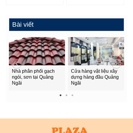
Bài viết
Nhà phân phối gạch
Cửa hàng vật liệu xây
C
ngói, sơn tại Quảng
dựng hàng đầu Quảng
t
Ngãi
Ngãi
Q
1
2
3