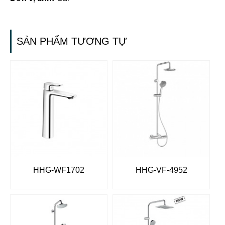
SẢN PHẨM TƯƠNG TỰ
HHG-WF1702
HHG-VF-4952