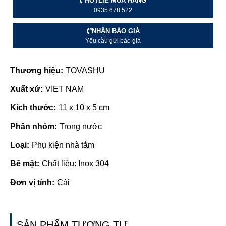
HOTLIE MUA HÀNG
0935 678 522
NHẬN BÁO GIÁ
Yêu cầu gửi báo giá
Thương hiệu:
TOVASHU
Xuất xứ:
VIET NAM
Kích thước:
11 x 10 x 5 cm
Phân nhóm:
Trong nước
Loại:
Phụ kiện nhà tắm
Bề mặt:
Chất liệu: Inox 304
Đơn vị tính:
Cái
SẢN PHẨM TƯƠNG TỰ