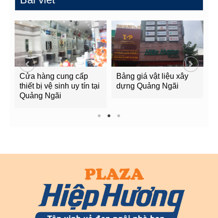
Cửa hàng cung cấp
Bảng giá vật liệu xây
G
g
thiết bị vệ sinh uy tín tại
dựng Quảng Ngãi
Q
Quảng Ngãi
1
2
3