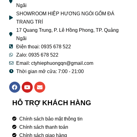
Ngãi
SHOWROOM HIỆP HƯƠNG NGÓI GỐM ĐÁ
TRANG TRÍ
17 Quang Trung, P. Lê Hồng Phong, TP. Quảng
Ngãi
Điện thoại: 0935 678 522
Zalo: 0935 678 522
Email: ctyhiephuongqn@gmail.com
Thời gian mở cửa: 7:00 - 21:00
F
Y
E
a
o
n
c
u
v
e
t
e
HỖ TRỢ KHÁCH HÀNG
b
u
l
o
b
o
o
e
p
Chính sách bảo mật thông tin
k
e
Chính sách thanh toán
Chính sách giao hàng