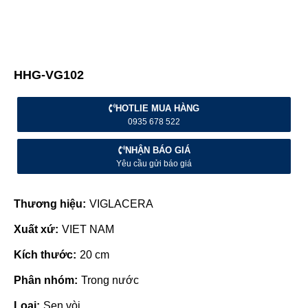
HHG-VG102
HOTLIE MUA HÀNG
0935 678 522
NHẬN BÁO GIÁ
Yêu cầu gửi báo giá
Thương hiệu:
VIGLACERA
Xuất xứ:
VIET NAM
Kích thước:
20 cm
Phân nhóm:
Trong nước
Loại:
Sen vòi