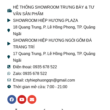
HỆ THỐNG SHOWROOM TRƯNG BÀY & TƯ
VẤN SẢN PHẨM
SHOWROOM HIỆP HƯƠNG PLAZA
18 Quang Trung, P. Lê Hồng Phong, TP. Quảng
Ngãi
SHOWROOM HIỆP HƯƠNG NGÓI GỐM ĐÁ
TRANG TRÍ
17 Quang Trung, P. Lê Hồng Phong, TP. Quảng
Ngãi
Điện thoại: 0935 678 522
Zalo: 0935 678 522
Email: ctyhiephuongqn@gmail.com
Thời gian mở cửa: 7:00 - 21:00
F
Y
E
a
o
n
c
u
v