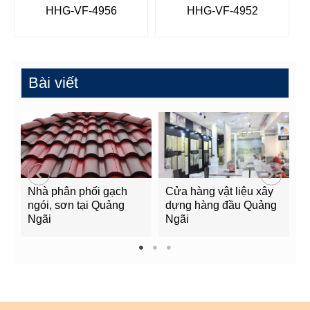
HHG-VF-4956
HHG-VF-4952
Bài viết
Nhà phân phối gạch
Cửa hàng vật liệu xây
C
ngói, sơn tại Quảng
dựng hàng đầu Quảng
t
Ngãi
Ngãi
Q
1
2
3