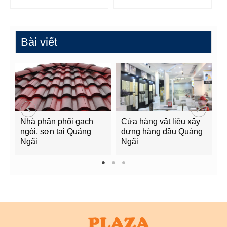
Bài viết
Nhà phân phối gạch
Cửa hàng vật liệu xây
C
ngói, sơn tại Quảng
dựng hàng đầu Quảng
t
Ngãi
Ngãi
Q
1
2
3