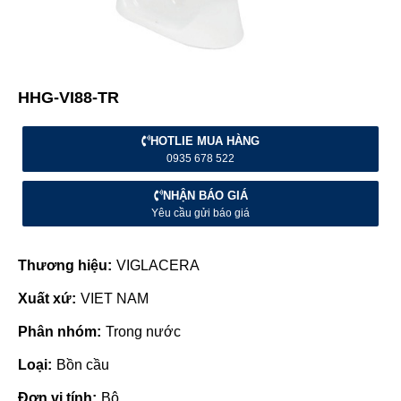
HHG-VI88-TR
HOTLIE MUA HÀNG
0935 678 522
NHẬN BÁO GIÁ
Yêu cầu gửi báo giá
Thương hiệu:
VIGLACERA
Xuất xứ:
VIET NAM
Phân nhóm:
Trong nước
Loại:
Bồn cầu
Đơn vị tính:
Bộ