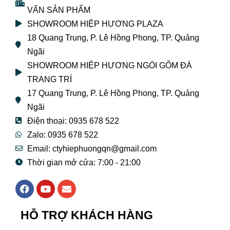
VẤN SẢN PHẨM
SHOWROOM HIỆP HƯƠNG PLAZA
18 Quang Trung, P. Lê Hồng Phong, TP. Quảng
Ngãi
SHOWROOM HIỆP HƯƠNG NGÓI GỐM ĐÁ
TRANG TRÍ
17 Quang Trung, P. Lê Hồng Phong, TP. Quảng
Ngãi
Điện thoại: 0935 678 522
Zalo: 0935 678 522
Email: ctyhiephuongqn@gmail.com
Thời gian mở cửa: 7:00 - 21:00
F
Y
E
a
o
n
c
u
v
e
t
e
HỖ TRỢ KHÁCH HÀNG
b
u
l
o
b
o