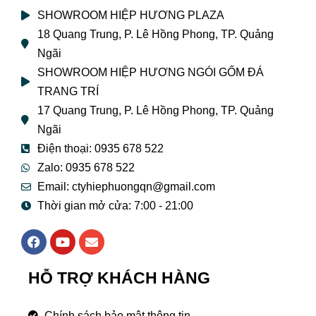
SHOWROOM HIỆP HƯƠNG PLAZA
18 Quang Trung, P. Lê Hồng Phong, TP. Quảng
Ngãi
SHOWROOM HIỆP HƯƠNG NGÓI GỐM ĐÁ
TRANG TRÍ
17 Quang Trung, P. Lê Hồng Phong, TP. Quảng
Ngãi
Điện thoại: 0935 678 522
Zalo: 0935 678 522
Email: ctyhiephuongqn@gmail.com
Thời gian mở cửa: 7:00 - 21:00
F
Y
E
a
o
n
c
u
v
e
t
e
HỖ TRỢ KHÁCH HÀNG
b
u
l
o
b
o
o
e
p
Chính sách bảo mật thông tin