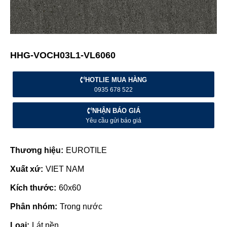
HHG-VOCH03L1-VL6060
HOTLIE MUA HÀNG
0935 678 522
NHẬN BÁO GIÁ
Yêu cầu gửi báo giá
Thương hiệu:
EUROTILE
Xuất xứ:
VIET NAM
Kích thước:
60x60
Phân nhóm:
Trong nước
Loại:
Lát nền