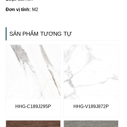
Đơn vị tính:
M2
SẢN PHẨM TƯƠNG TỰ
HHG-C189J295P
HHG-V189J872P