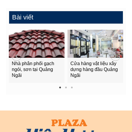
Bài viết
Nhà phân phối gạch
Cửa hàng vật liệu xây
C
ngói, sơn tại Quảng
dựng hàng đầu Quảng
t
Ngãi
Ngãi
Q
1
2
3