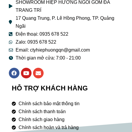
SHOWROOM HIỆP HƯƠNG NGÓI GỐM ĐÁ
TRANG TRÍ
17 Quang Trung, P. Lê Hồng Phong, TP. Quảng
Ngãi
Điện thoại: 0935 678 522
Zalo: 0935 678 522
Email: ctyhiephuongqn@gmail.com
Thời gian mở cửa: 7:00 - 21:00
F
Y
E
a
o
n
c
u
v
e
t
e
HỖ TRỢ KHÁCH HÀNG
b
u
l
o
b
o
o
e
p
Chính sách bảo mật thông tin
k
e
Chính sách thanh toán
Chính sách giao hàng
Chính sách hoàn và trả hàng