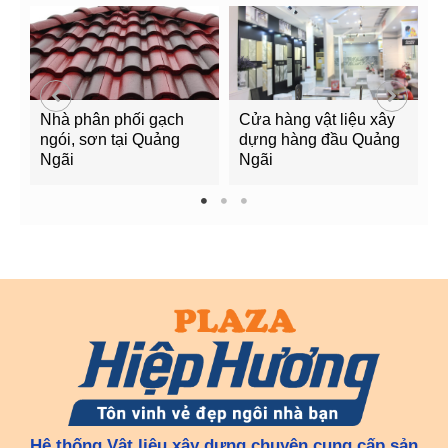
Nhà phân phối gạch
Cửa hàng vật liệu xây
C
ngói, sơn tại Quảng
dựng hàng đầu Quảng
t
Ngãi
Ngãi
Q
1
2
3
Hệ thống Vật liệu xây dựng chuyên cung cấp sản