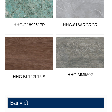
HHG-C189J517P
HHG-816ARGRGR
HHG-MMIM02
HHG-BL122L15IS
Bài viết