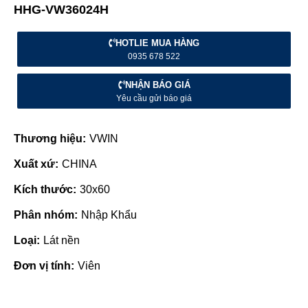
HHG-VW36024H
HOTLIE MUA HÀNG
0935 678 522
NHẬN BÁO GIÁ
Yêu cầu gửi báo giá
Thương hiệu:
VWIN
Xuất xứ:
CHINA
Kích thước:
30x60
Phân nhóm:
Nhập Khẩu
Loại:
Lát nền
Đơn vị tính:
Viên