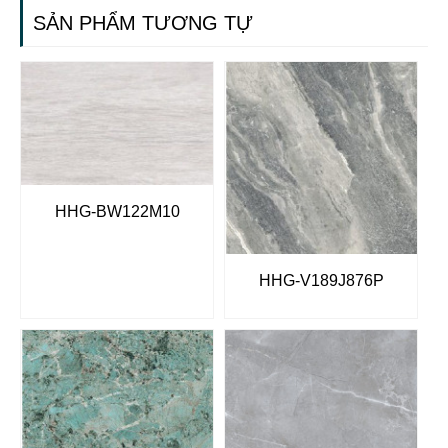
SẢN PHẨM TƯƠNG TỰ
HHG-BW122M10
HHG-V189J876P