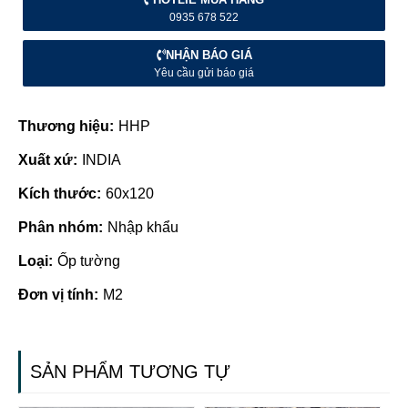
0935 678 522
NHẬN BÁO GIÁ
Yêu cầu gửi báo giá
Thương hiệu:
HHP
Xuất xứ:
INDIA
Kích thước:
60x120
Phân nhóm:
Nhập khẩu
Loại:
Ốp tường
Đơn vị tính:
M2
SẢN PHẨM TƯƠNG TỰ