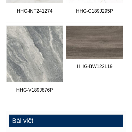
HHG-INT241274
HHG-C189J295P
HHG-BW122L19
HHG-V189J876P
Bài viết