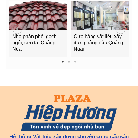
Nhà phân phối gạch
Cửa hàng vật liệu xây
C
ngói, sơn tại Quảng
dựng hàng đầu Quảng
t
Ngãi
Ngãi
Q
1
2
3
Hệ thống Vật liệu xây dựng chuyên cung cấp sản