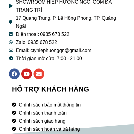
SHOWROOM HIỆP HƯƠNG NGÓI GỐM ĐÁ
TRANG TRÍ
17 Quang Trung, P. Lê Hồng Phong, TP. Quảng
Ngãi
Điện thoại: 0935 678 522
Zalo: 0935 678 522
Email: ctyhiephuongqn@gmail.com
Thời gian mở cửa: 7:00 - 21:00
F
Y
E
a
o
n
c
u
v
e
t
e
HỖ TRỢ KHÁCH HÀNG
b
u
l
o
b
o
o
e
p
Chính sách bảo mật thông tin
k
e
Chính sách thanh toán
Chính sách giao hàng
Chính sách hoàn và trả hàng