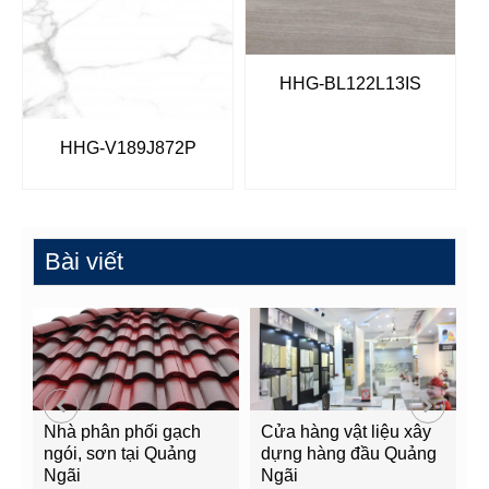
HHG-BL122L13IS
HHG-V189J872P
Bài viết
Nhà phân phối gạch
Cửa hàng vật liệu xây
C
ngói, sơn tại Quảng
dựng hàng đầu Quảng
t
Ngãi
Ngãi
Q