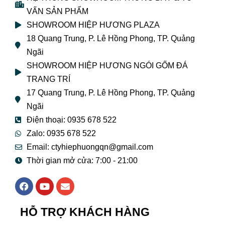
VẤN SẢN PHẨM
SHOWROOM HIỆP HƯƠNG PLAZA
18 Quang Trung, P. Lê Hồng Phong, TP. Quảng
Ngãi
SHOWROOM HIỆP HƯƠNG NGÓI GỐM ĐÁ
TRANG TRÍ
17 Quang Trung, P. Lê Hồng Phong, TP. Quảng
Ngãi
Điện thoại: 0935 678 522
Zalo: 0935 678 522
Email: ctyhiephuongqn@gmail.com
Thời gian mở cửa: 7:00 - 21:00
F
Y
E
a
o
n
c
u
v
e
t
e
HỖ TRỢ KHÁCH HÀNG
b
u
l