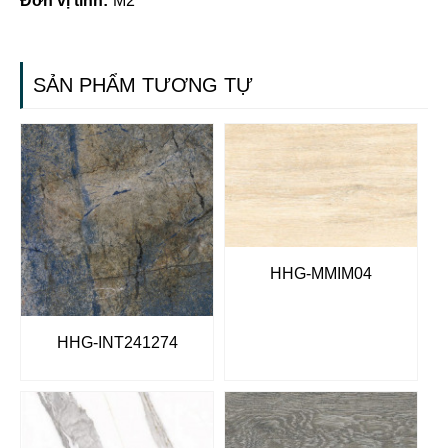
Đơn vị tính:
M2
SẢN PHẨM TƯƠNG TỰ
HHG-MMIM04
HHG-INT241274