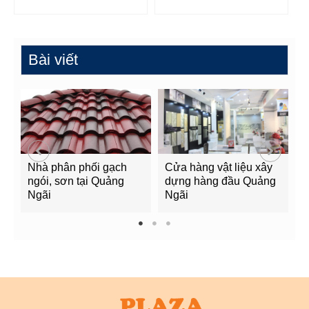
Bài viết
Nhà phân phối gạch
Cửa hàng vật liệu xây
C
ngói, sơn tại Quảng
dựng hàng đầu Quảng
t
Ngãi
Ngãi
Q
1
2
3