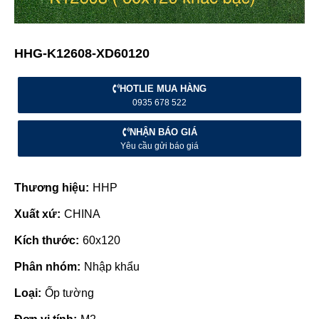
HHG-K12608-XD60120
HOTLIE MUA HÀNG
0935 678 522
NHẬN BÁO GIÁ
Yêu cầu gửi báo giá
Thương hiệu:
HHP
Xuất xứ:
CHINA
Kích thước:
60x120
Phân nhóm:
Nhập khẩu
Loại:
Ốp tường