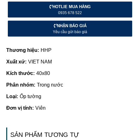
HOTLIE MUA HÀNG
0935 678 522
NHẬN BÁO GIÁ
Yêu cầu gửi báo giá
Thương hiệu:
HHP
Xuất xứ:
VIET NAM
Kích thước:
40x80
Phân nhóm:
Trong nước
Loại:
Ốp tường
Đơn vị tính:
Viên
SẢN PHẨM TƯƠNG TỰ