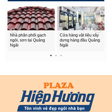
Nhà phân phối gạch
Cửa hàng vật liệu xây
C
ngói, sơn tại Quảng
dựng hàng đầu Quảng
t
Ngãi
Ngãi
Q
1
2
3