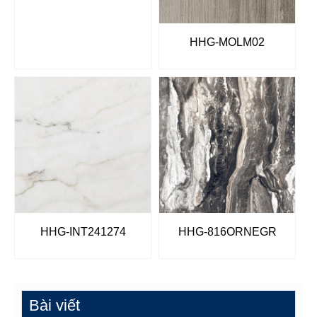
HHG-MOLM02
HHG-INT241274
HHG-816ORNEGR
Bài viết