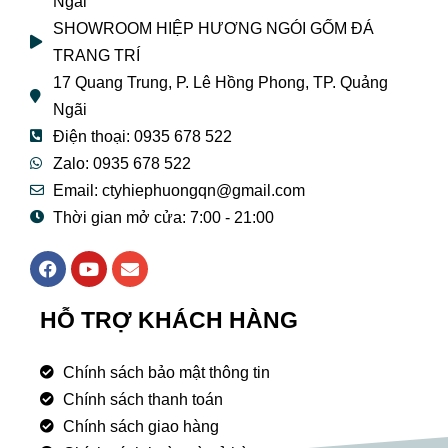
Ngãi
SHOWROOM HIỆP HƯƠNG NGÓI GỐM ĐÁ
TRANG TRÍ
17 Quang Trung, P. Lê Hồng Phong, TP. Quảng
Ngãi
Điện thoại: 0935 678 522
Zalo: 0935 678 522
Email: ctyhiephuongqn@gmail.com
Thời gian mở cửa: 7:00 - 21:00
F
Y
E
a
o
n
c
u
v
e
t
e
HỖ TRỢ KHÁCH HÀNG
b
u
l
o
b
o
o
e
p
Chính sách bảo mật thông tin
k
e
Chính sách thanh toán
Chính sách giao hàng