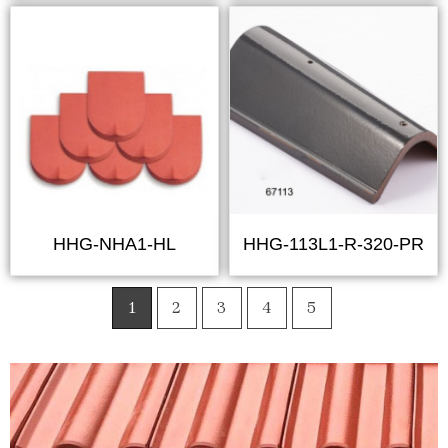
HHG-NHA1-HL
HHG-113L1-R-320-PR
1
2
3
4
5