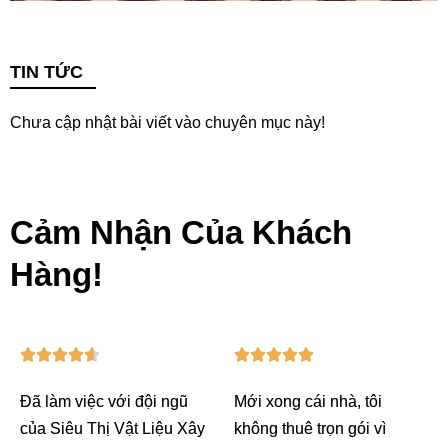
TIN TỨC
Chưa cập nhật bài viết vào chuyên mục này!
Cảm Nhận Của Khách
Hàng!
4
5










.
/
Đã làm việc với đội ngũ
Mới xong cái nhà, tôi
6
5
của Siêu Thị Vật Liệu Xây
không thuê trọn gói vì
/