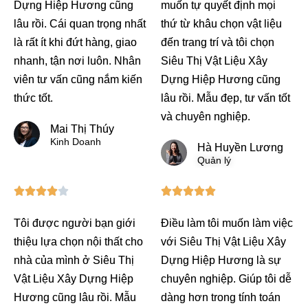
Dựng Hiệp Hương cũng
muốn tự quyết định mọi
5
lâu rồi. Cái quan trọng nhất
thứ từ khâu chọn vật liệu
là rất ít khi đứt hàng, giao
đến trang trí và tôi chọn
nhanh, tận nơi luôn. Nhân
Siêu Thị Vật Liệu Xây
viên tư vấn cũng nắm kiến
Dựng Hiệp Hương cũng
thức tốt.
lâu rồi. Mẫu đẹp, tư vấn tốt
và chuyên nghiệp.
Mai Thị Thúy
Kinh Doanh
Hà Huyền Lương
Quản lý
4
5










/
/
Tôi được người bạn giới
Điều làm tôi muốn làm việc
5
5
thiệu lựa chọn nội thất cho
với Siêu Thị Vật Liệu Xây
nhà của mình ở Siêu Thị
Dựng Hiệp Hương là sự
Vật Liệu Xây Dựng Hiệp
chuyên nghiệp. Giúp tôi dễ
Hương cũng lâu rồi. Mẫu
dàng hơn trong tính toán