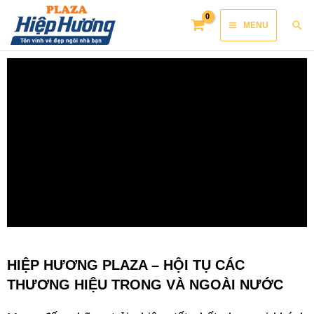
Skip
Main
Sea
MENU
to
Menu
content
HIỆP HƯƠNG PLAZA – HỘI TỤ CÁC
THƯƠNG HIỆU TRONG VÀ NGOÀI NƯỚC