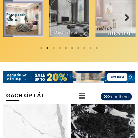
Main
GẠCH ỐP LÁT
Xem thêm
Menu