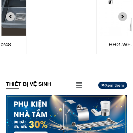
HHG-WF-T706
Main
THIẾT BỊ VỆ SINH
Xem thêm
Menu