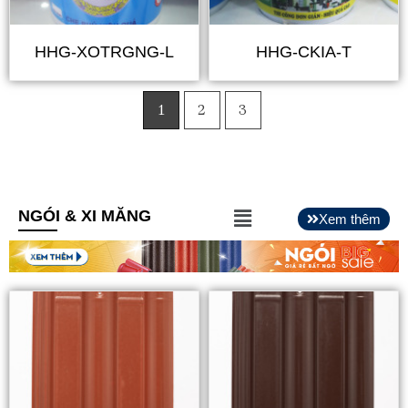
HHG-XOTRGNG-L
HHG-CKIA-T
1
2
3
Main
NGÓI & XI MĂNG
Xem thêm
Menu