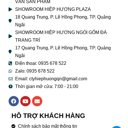
VẤN SẢN PHẨM
SHOWROOM HIỆP HƯƠNG PLAZA
18 Quang Trung, P. Lê Hồng Phong, TP. Quảng
Ngãi
SHOWROOM HIỆP HƯƠNG NGÓI GỐM ĐÁ
TRANG TRÍ
17 Quang Trung, P. Lê Hồng Phong, TP. Quảng
Ngãi
Điện thoại: 0935 678 522
Zalo: 0935 678 522
Email: ctyhiephuongqn@gmail.com
Thời gian mở cửa: 7:00 - 21:00
F
Y
E
a
o
n
c
u
v
e
t
e
HỖ TRỢ KHÁCH HÀNG
b
u
l
o
b
o
Chính sách bảo mật thông tin